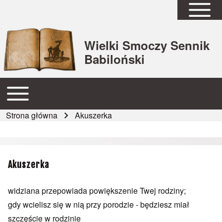
Open Sidebar Mai
Wielki Smoczy Sennik
Babiloński
Open or Close horizontal Main Menu
Główna nawigacja
Strona główna
Akuszerka
Ścieżka nawigacyjna
Akuszerka
widziana przepowiada powiększenie Twej rodziny;
gdy wcielisz się w nią przy porodzie - będziesz miał
szczęście w rodzinie