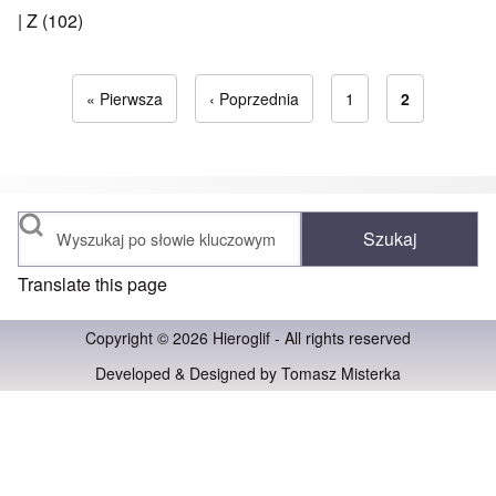
|
Z
(102)
Pierwsza strona
« Pierwsza
Poprzednia strona
‹ Poprzednia
Strona
1
Bieżąca str
2
Stronicowanie
Szukaj
Translate this page
Copyright © 2026 Hieroglif - All rights reserved
Developed & Designed by
Tomasz Misterka