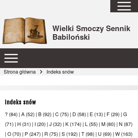
Open Sidebar Mai
Wielki Smoczy Sennik
Babiloński
Open or Close horizontal Main Menu
Główna nawigacja
Strona główna
Indeks snów
Ścieżka nawigacyjna
Indeks snów
?
(84)
|
A
(52)
|
B
(92)
|
C
(75)
|
D
(58)
|
E
(13)
|
F
(29)
|
G
(71)
|
H
(31)
|
I
(20)
|
J
(32)
|
K
(174)
|
L
(55)
|
M
(80)
|
N
(87)
|
O
(70)
|
P
(247)
|
R
(75)
|
S
(192)
|
T
(98)
|
U
(69)
|
W
(163)