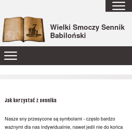
Open Sidebar Mai
Wielki Smoczy Sennik
Babiloński
Open or Close horizontal Main Menu
Główna nawigacja
Jak korzystać z sennika
Nasze sny przesycone są symbolami - często bardzo
ważnymi dla nas indywidualnie, nawet jeśli nie do końca