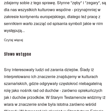
zdajemy sobie z tego sprawę. Słynne "zęby" i "zegary", są
dla nas wszystkich kulturowo wspólne - przynajmniej w
zakresie kontynentu europejskiego, dlatego też pracę z
sennikiem warto zacząć od spisania symboli jakie w nim
występują...
Czytaj więcej
o Jak korzystać z sennika
Słowo wstępne
Sny interesowały ludzi od zarania dziejów. Ślady iż
interpretowano ich znaczenie znajdujemy w kulturach
szamańskich, gdzie odgrywały częstokroć niebagatelną
rolę jako nośnik rad od duchów - zarówno opiekuńczych
jak i duchów przodków. W Starym Testamencie widzimy iż
wiara w znaczenie snów była istotna zarówno wśród