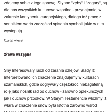
zdajemy sobie z tego sprawę. Słynne "zęby" i "zegary", są
dla nas wszystkich kulturowo wspólne - przynajmniej w
zakresie kontynentu europejskiego, dlatego też pracę z
sennikiem warto zacząć od spisania symboli jakie w nim
występują...
Czytaj więcej
o Jak korzystać z sennika
Słowo wstępne
Sny interesowały ludzi od zarania dziejów. Ślady iż
interpretowano ich znaczenie znajdujemy w kulturach
szamańskich, gdzie odgrywały częstokroć niebagatelną
rolę jako nośnik rad od duchów - zarówno opiekuńczych
jak i duchów przodków. W Starym Testamencie widzimy iż
wiara w znaczenie snów była istotna zarówno wśród