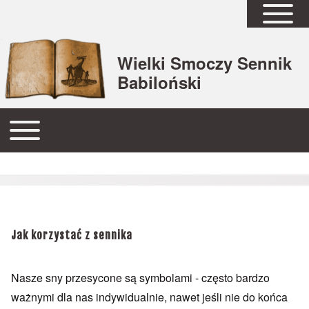
Open Sidebar Mai
Wielki Smoczy Sennik
Babiloński
Open or Close horizontal Main Menu
Główna nawigacja
Jak korzystać z sennika
Nasze sny przesycone są symbolami - często bardzo
ważnymi dla nas indywidualnie, nawet jeśli nie do końca